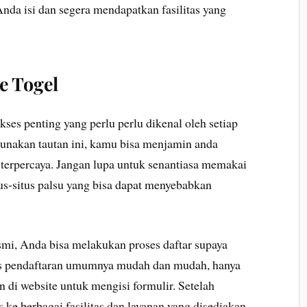
da isi dan segera mendapatkan fasilitas yang
te Togel
akses penting yang perlu perlu dikenal oleh setiap
nakan tautan ini, kamu bisa menjamin anda
erpercaya. Jangan lupa untuk senantiasa memakai
tus-situs palsu yang bisa dapat menyebabkan
mi, Anda bisa melakukan proses daftar supaya
ses pendaftaran umumnya mudah dan mudah, hanya
n di website untuk mengisi formulir. Setelah
ke berbagai fasilitas dan layanan yang disediakan