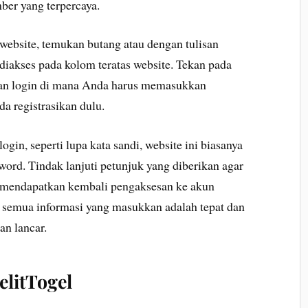
ber yang terpercaya.
website, temukan butang atau dengan tulisan
diakses pada kolom teratas website. Tekan pada
man login di mana Anda harus memasukkan
a registrasikan dulu.
gin, seperti lupa kata sandi, website ini biasanya
word. Tindak lanjuti petunjuk yang diberikan agar
 mendapatkan kembali pengaksesan ke akun
n semua informasi yang masukkan adalah tepat dan
an lancar.
elitTogel