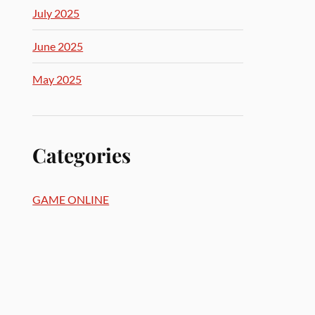
July 2025
June 2025
May 2025
Categories
GAME ONLINE