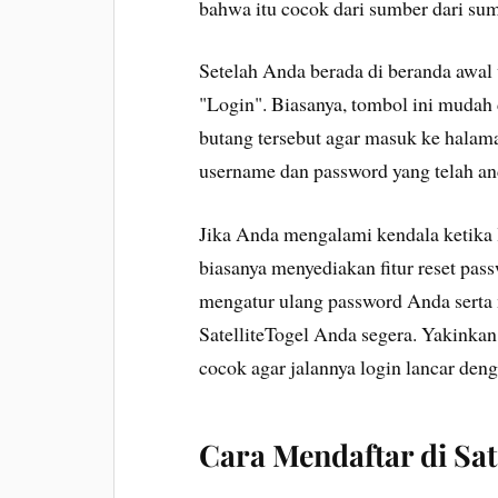
bahwa itu cocok dari sumber dari sum
Setelah Anda berada di beranda awal 
"Login". Biasanya, tombol ini mudah 
butang tersebut agar masuk ke hala
username dan password yang telah and
Jika Anda mengalami kendala ketika lo
biasanya menyediakan fitur reset pass
mengatur ulang password Anda serta
SatelliteTogel Anda segera. Yakinka
cocok agar jalannya login lancar deng
Cara Mendaftar di Sat