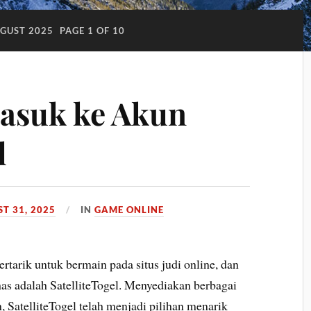
GUST 2025
PAGE 1 OF 10
asuk ke Akun
l
T 31, 2025
IN
GAME ONLINE
ertarik untuk bermain pada situs judi online, dan
has adalah SatelliteTogel. Menyediakan berbagai
, SatelliteTogel telah menjadi pilihan menarik