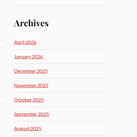
Archives
April 2026
January 2026
December 2025
November 2025
October 2025
September 2025
August 2025