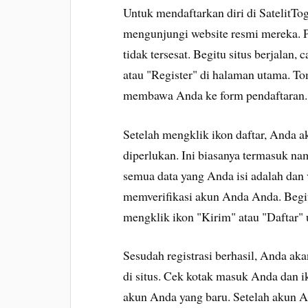
Untuk mendaftarkan diri di SatelitTo
mengunjungi website resmi mereka. 
tidak tersesat. Begitu situs berjalan,
atau "Register" di halaman utama. T
membawa Anda ke form pendaftaran.
Setelah mengklik ikon daftar, Anda a
diperlukan. Ini biasanya termasuk na
semua data yang Anda isi adalah dan v
memverifikasi akun Anda Anda. Begit
mengklik ikon "Kirim" atau "Daftar" 
Sesudah registrasi berhasil, Anda a
di situs. Cek kotak masuk Anda dan i
akun Anda yang baru. Setelah akun An