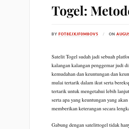
Togel: Metod
BY
FOT8EJXJF0M8OV5
ON
AUGUS
Satelit Togel sudah jadi sebuah platf
kalangan kalangan penggemar judi d
kemudahan dan keuntungan dan keunt
mulai tertarik dalam ikut serta bere
tertarik untuk mengetahui lebih lanjut
serta apa yang keuntungan yang akan 
memberikan keterangan secara lengk
Gabung dengan satelittogel tidak h