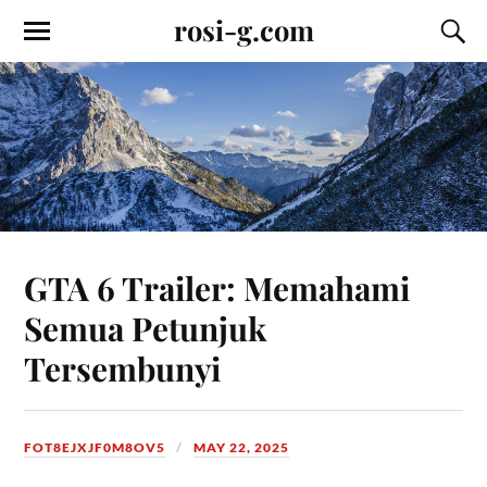
rosi-g.com
GTA 6 Trailer: Memahami
Semua Petunjuk
Tersembunyi
FOT8EJXJF0M8OV5
MAY 22, 2025