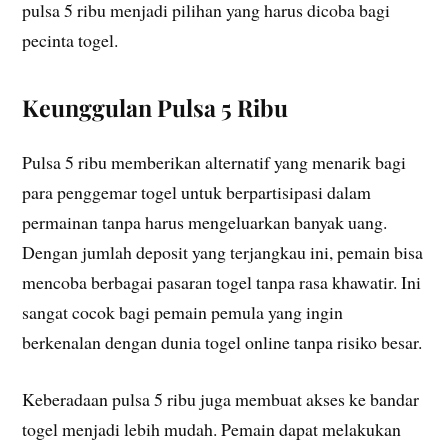
pulsa 5 ribu menjadi pilihan yang harus dicoba bagi
pecinta togel.
Keunggulan Pulsa 5 Ribu
Pulsa 5 ribu memberikan alternatif yang menarik bagi
para penggemar togel untuk berpartisipasi dalam
permainan tanpa harus mengeluarkan banyak uang.
Dengan jumlah deposit yang terjangkau ini, pemain bisa
mencoba berbagai pasaran togel tanpa rasa khawatir. Ini
sangat cocok bagi pemain pemula yang ingin
berkenalan dengan dunia togel online tanpa risiko besar.
Keberadaan pulsa 5 ribu juga membuat akses ke bandar
togel menjadi lebih mudah. Pemain dapat melakukan