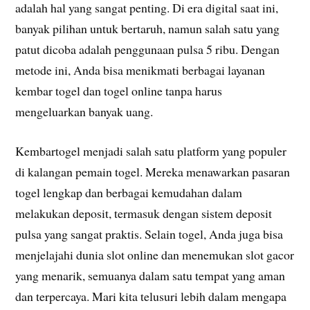
adalah hal yang sangat penting. Di era digital saat ini,
banyak pilihan untuk bertaruh, namun salah satu yang
patut dicoba adalah penggunaan pulsa 5 ribu. Dengan
metode ini, Anda bisa menikmati berbagai layanan
kembar togel dan togel online tanpa harus
mengeluarkan banyak uang.
Kembartogel menjadi salah satu platform yang populer
di kalangan pemain togel. Mereka menawarkan pasaran
togel lengkap dan berbagai kemudahan dalam
melakukan deposit, termasuk dengan sistem deposit
pulsa yang sangat praktis. Selain togel, Anda juga bisa
menjelajahi dunia slot online dan menemukan slot gacor
yang menarik, semuanya dalam satu tempat yang aman
dan terpercaya. Mari kita telusuri lebih dalam mengapa