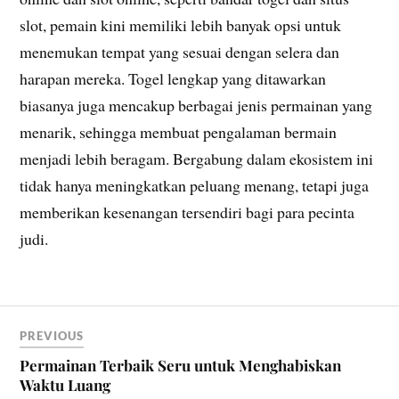
slot, pemain kini memiliki lebih banyak opsi untuk
menemukan tempat yang sesuai dengan selera dan
harapan mereka. Togel lengkap yang ditawarkan
biasanya juga mencakup berbagai jenis permainan yang
menarik, sehingga membuat pengalaman bermain
menjadi lebih beragam. Bergabung dalam ekosistem ini
tidak hanya meningkatkan peluang menang, tetapi juga
memberikan kesenangan tersendiri bagi para pecinta
judi.
PREVIOUS
Permainan Terbaik Seru untuk Menghabiskan
Waktu Luang