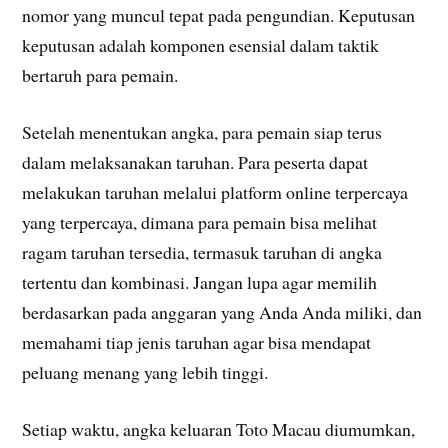
nomor yang muncul tepat pada pengundian. Keputusan
keputusan adalah komponen esensial dalam taktik
bertaruh para pemain.
Setelah menentukan angka, para pemain siap terus
dalam melaksanakan taruhan. Para peserta dapat
melakukan taruhan melalui platform online terpercaya
yang terpercaya, dimana para pemain bisa melihat
ragam taruhan tersedia, termasuk taruhan di angka
tertentu dan kombinasi. Jangan lupa agar memilih
berdasarkan pada anggaran yang Anda Anda miliki, dan
memahami tiap jenis taruhan agar bisa mendapat
peluang menang yang lebih tinggi.
Setiap waktu, angka keluaran Toto Macau diumumkan,