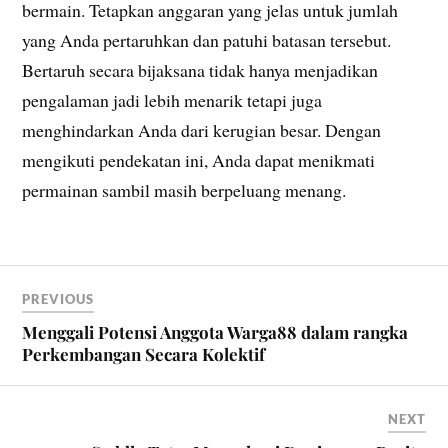
bermain. Tetapkan anggaran yang jelas untuk jumlah
yang Anda pertaruhkan dan patuhi batasan tersebut.
Bertaruh secara bijaksana tidak hanya menjadikan
pengalaman jadi lebih menarik tetapi juga
menghindarkan Anda dari kerugian besar. Dengan
mengikuti pendekatan ini, Anda dapat menikmati
permainan sambil masih berpeluang menang.
PREVIOUS
Menggali Potensi Anggota Warga88 dalam rangka
Perkembangan Secara Kolektif
NEXT