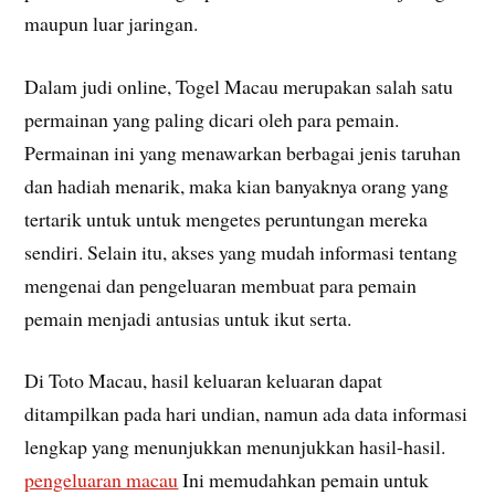
maupun luar jaringan.
Dalam judi online, Togel Macau merupakan salah satu
permainan yang paling dicari oleh para pemain.
Permainan ini yang menawarkan berbagai jenis taruhan
dan hadiah menarik, maka kian banyaknya orang yang
tertarik untuk untuk mengetes peruntungan mereka
sendiri. Selain itu, akses yang mudah informasi tentang
mengenai dan pengeluaran membuat para pemain
pemain menjadi antusias untuk ikut serta.
Di Toto Macau, hasil keluaran keluaran dapat
ditampilkan pada hari undian, namun ada data informasi
lengkap yang menunjukkan menunjukkan hasil-hasil.
pengeluaran macau
Ini memudahkan pemain untuk