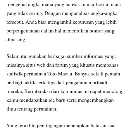
mengenai angka mana yang banyak muncul serta mana
yang tidak sering. Dengan menganalisis angka-angka
tersebut, Anda bisa mengambil keputusan yang lebih
berpengetahuan dalam hal menentukan nomor yang
dipasang.
Selain itu, gunakan berbagai sumber informasi yang,
misalnya situs web dan forum yang khusus membahas
statistik permainan Toto Macau. Banyak sekali pemain
berbagi taktik serta tips dari pengalaman pribadi
mereka. Berinteraksi dari komunitas ini dapat menolong
kamu mendapatkan ide baru serta mengembangkan
ilmu tentang permainan.
Yang terakhir, penting agar menetapkan batasan saat