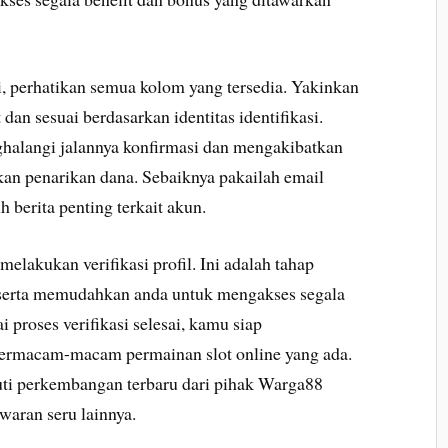
, perhatikan semua kolom yang tersedia. Yakinkan
an sesuai berdasarkan identitas identifikasi.
halangi jalannya konfirmasi dan mengakibatkan
an penarikan dana. Sebaiknya pakailah email
h berita penting terkait akun.
 melakukan verifikasi profil. Ini adalah tahap
 serta memudahkan anda untuk mengakses segala
proses verifikasi selesai, kamu siap
ermacam-macam permainan slot online yang ada.
uti perkembangan terbaru dari pihak Warga88
waran seru lainnya.