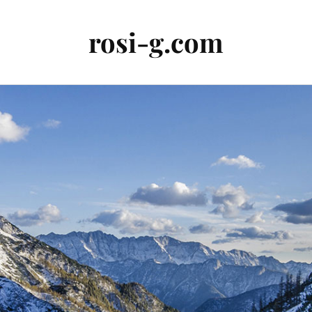
rosi-g.com