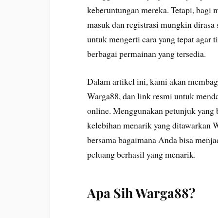
keberuntungan mereka. Tetapi, bagi 
masuk dan registrasi mungkin dirasa 
untuk mengerti cara yang tepat agar 
berbagai permainan yang tersedia.
Dalam artikel ini, kami akan membag
Warga88, dan link resmi untuk menda
online. Menggunakan petunjuk yang 
kelebihan menarik yang ditawarkan W
bersama bagaimana Anda bisa menjad
peluang berhasil yang menarik.
Apa Sih Warga88?