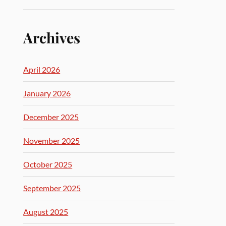
Archives
April 2026
January 2026
December 2025
November 2025
October 2025
September 2025
August 2025