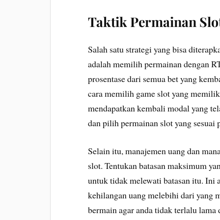
Taktik Permainan Slo
Salah satu strategi yang bisa ditera
adalah memilih permainan dengan RTP
prosentase dari semua bet yang kemb
cara memilih game slot yang memilik
mendapatkan kembali modal yang telah
dan pilih permainan slot yang sesuai 
Selain itu, manajemen uang dan man
slot. Tentukan batasan maksimum yan
untuk tidak melewati batasan itu. I
kehilangan uang melebihi dari yang 
bermain agar anda tidak terlalu lam