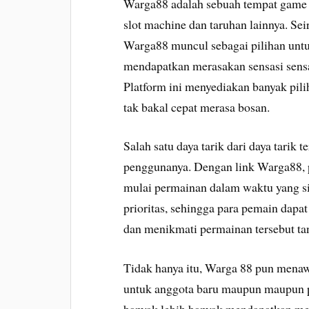
Warga88 adalah sebuah tempat game 
slot machine dan taruhan lainnya. Se
Warga88 muncul sebagai pilihan untu
mendapatkan merasakan sensasi sens
Platform ini menyediakan banyak pil
tak bakal cepat merasa bosan.
Salah satu daya tarik dari daya tari
penggunanya. Dengan link Warga88, 
mulai permainan dalam waktu yang s
prioritas, sehingga para pemain dapa
dan menikmati permainan tersebut tan
Tidak hanya itu, Warga 88 pun mena
untuk anggota baru maupun maupun p