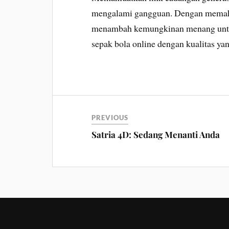
mengalami gangguan. Dengan memah
menambah kemungkinan menang untuk
sepak bola online dengan kualitas yan
PREVIOUS
Satria 4D: Sedang Menanti Anda