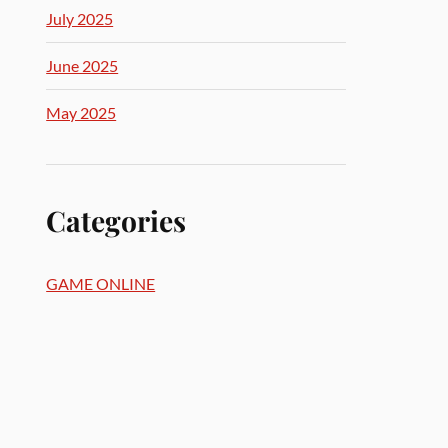
July 2025
June 2025
May 2025
Categories
GAME ONLINE