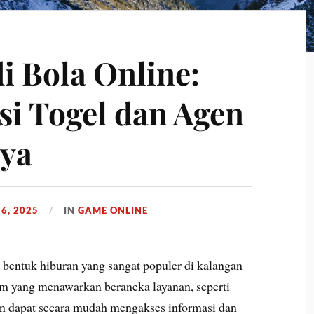
i Bola Online:
si Togel dan Agen
aya
16, 2025
IN
GAME ONLINE
h bentuk hiburan yang sangat populer di kalangan
rm yang menawarkan beraneka layanan, seperti
an dapat secara mudah mengakses informasi dan