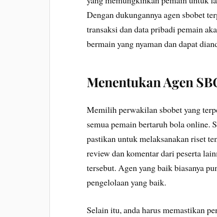
yang memungkinkan pemain untuk lang
Dengan dukungannya agen sbobet ter
transaksi dan data pribadi pemain ak
bermain yang nyaman dan dapat dian
Menentukan Agen SB
Memilih perwakilan sbobet yang terpe
semua pemain bertaruh bola online. 
pastikan untuk melaksanakan riset ten
review dan komentar dari peserta la
tersebut. Agen yang baik biasanya p
pengelolaan yang baik.
Selain itu, anda harus memastikan p