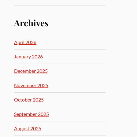
Archives
April 2026
January 2026
December 2025
November 2025
October 2025
September 2025
August 2025