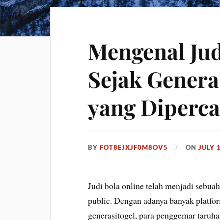
Mengenal Jud
Sejak Genera
yang Diperc
BY
FOT8EJXJF0M8OV5
ON
JULY 
Judi bola online telah menjadi sebua
public. Dengan adanya banyak platfo
generasitogel, para penggemar taruh