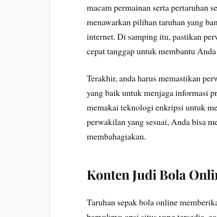
macam permainan serta pertaruhan se
menawarkan pilihan taruhan yang banya
internet. Di samping itu, pastikan p
cepat tanggap untuk membantu Anda k
Terakhir, anda harus memastikan pe
yang baik untuk menjaga informasi pr
memakai teknologi enkripsi untuk m
perwakilan yang sesuai, Anda bisa me
membahagiakan.
Konten Judi Bola Onli
Taruhan sepak bola online memberik
banyaknya opsi situs yang tersedia, co