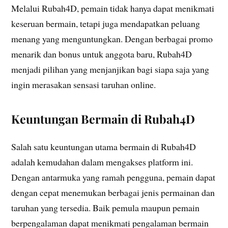
Melalui Rubah4D, pemain tidak hanya dapat menikmati
keseruan bermain, tetapi juga mendapatkan peluang
menang yang menguntungkan. Dengan berbagai promo
menarik dan bonus untuk anggota baru, Rubah4D
menjadi pilihan yang menjanjikan bagi siapa saja yang
ingin merasakan sensasi taruhan online.
Keuntungan Bermain di Rubah4D
Salah satu keuntungan utama bermain di Rubah4D
adalah kemudahan dalam mengakses platform ini.
Dengan antarmuka yang ramah pengguna, pemain dapat
dengan cepat menemukan berbagai jenis permainan dan
taruhan yang tersedia. Baik pemula maupun pemain
berpengalaman dapat menikmati pengalaman bermain