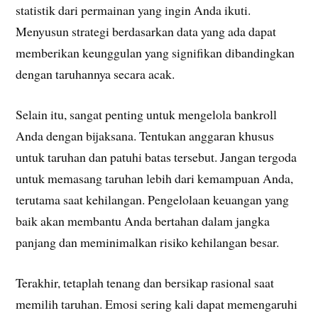
statistik dari permainan yang ingin Anda ikuti.
Menyusun strategi berdasarkan data yang ada dapat
memberikan keunggulan yang signifikan dibandingkan
dengan taruhannya secara acak.
Selain itu, sangat penting untuk mengelola bankroll
Anda dengan bijaksana. Tentukan anggaran khusus
untuk taruhan dan patuhi batas tersebut. Jangan tergoda
untuk memasang taruhan lebih dari kemampuan Anda,
terutama saat kehilangan. Pengelolaan keuangan yang
baik akan membantu Anda bertahan dalam jangka
panjang dan meminimalkan risiko kehilangan besar.
Terakhir, tetaplah tenang dan bersikap rasional saat
memilih taruhan. Emosi sering kali dapat memengaruhi