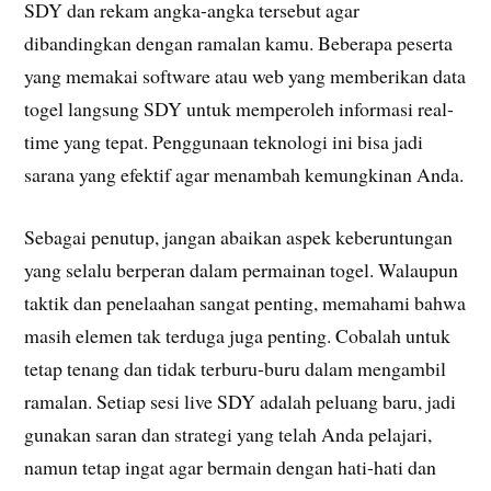
SDY dan rekam angka-angka tersebut agar
dibandingkan dengan ramalan kamu. Beberapa peserta
yang memakai software atau web yang memberikan data
togel langsung SDY untuk memperoleh informasi real-
time yang tepat. Penggunaan teknologi ini bisa jadi
sarana yang efektif agar menambah kemungkinan Anda.
Sebagai penutup, jangan abaikan aspek keberuntungan
yang selalu berperan dalam permainan togel. Walaupun
taktik dan penelaahan sangat penting, memahami bahwa
masih elemen tak terduga juga penting. Cobalah untuk
tetap tenang dan tidak terburu-buru dalam mengambil
ramalan. Setiap sesi live SDY adalah peluang baru, jadi
gunakan saran dan strategi yang telah Anda pelajari,
namun tetap ingat agar bermain dengan hati-hati dan