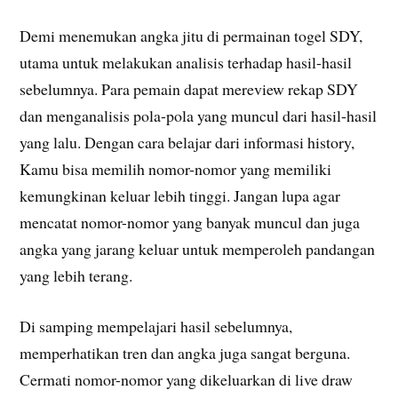
Demi menemukan angka jitu di permainan togel SDY,
utama untuk melakukan analisis terhadap hasil-hasil
sebelumnya. Para pemain dapat mereview rekap SDY
dan menganalisis pola-pola yang muncul dari hasil-hasil
yang lalu. Dengan cara belajar dari informasi history,
Kamu bisa memilih nomor-nomor yang memiliki
kemungkinan keluar lebih tinggi. Jangan lupa agar
mencatat nomor-nomor yang banyak muncul dan juga
angka yang jarang keluar untuk memperoleh pandangan
yang lebih terang.
Di samping mempelajari hasil sebelumnya,
memperhatikan tren dan angka juga sangat berguna.
Cermati nomor-nomor yang dikeluarkan di live draw