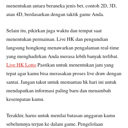
menentukan antara beraneka jenis bet, contoh 2D, 3D,
atau 4D, berdasarkan dengan taktik game Anda.
Selain itu, pikirkan juga waktu dan tempat saat
menentukan permainan. Live HK dan pengundian
langsung hongkong menawarkan pengalaman real-time
yang menghadirkan Anda merasa lebih banyak terlibat.
Live HK Lotto
Pastikan untuk menentukan jam yang
tepat agar kamu bisa merasakan proses live draw dengan
santai. Jangan takut untuk memantau hk hari ini untuk
mendapatkan informasi paling baru dan menambah
kesempatan kamu.
Terakhir, harus untuk menilai batasan anggaran kamu
sebelumnya terjun ke dalam game. Pengelolaan