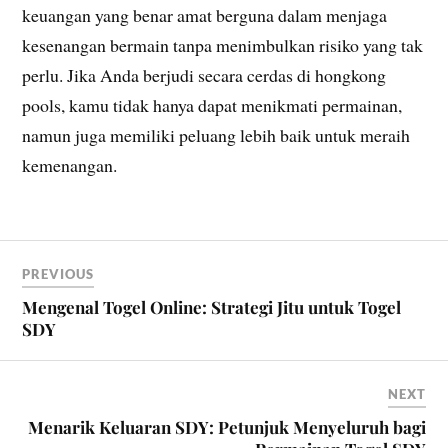
keuangan yang benar amat berguna dalam menjaga
kesenangan bermain tanpa menimbulkan risiko yang tak
perlu. Jika Anda berjudi secara cerdas di hongkong
pools, kamu tidak hanya dapat menikmati permainan,
namun juga memiliki peluang lebih baik untuk meraih
kemenangan.
PREVIOUS
Mengenal Togel Online: Strategi Jitu untuk Togel
SDY
NEXT
Menarik Keluaran SDY: Petunjuk Menyeluruh bagi