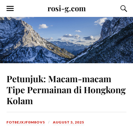
rosi-g.com
Petunjuk: Macam-macam
Tipe Permainan di Hongkong
Kolam
FOT8EJXJF0M8OV5
AUGUST 3, 2025