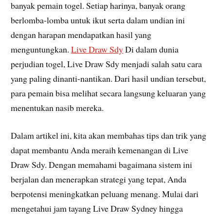
banyak pemain togel. Setiap harinya, banyak orang
berlomba-lomba untuk ikut serta dalam undian ini
dengan harapan mendapatkan hasil yang
menguntungkan.
Live Draw Sdy
Di dalam dunia
perjudian togel, Live Draw Sdy menjadi salah satu cara
yang paling dinanti-nantikan. Dari hasil undian tersebut,
para pemain bisa melihat secara langsung keluaran yang
menentukan nasib mereka.
Dalam artikel ini, kita akan membahas tips dan trik yang
dapat membantu Anda meraih kemenangan di Live
Draw Sdy. Dengan memahami bagaimana sistem ini
berjalan dan menerapkan strategi yang tepat, Anda
berpotensi meningkatkan peluang menang. Mulai dari
mengetahui jam tayang Live Draw Sydney hingga