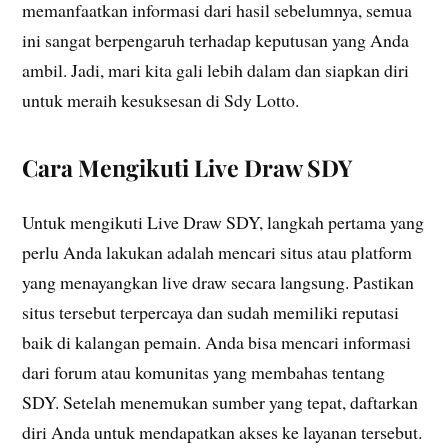
memanfaatkan informasi dari hasil sebelumnya, semua
ini sangat berpengaruh terhadap keputusan yang Anda
ambil. Jadi, mari kita gali lebih dalam dan siapkan diri
untuk meraih kesuksesan di Sdy Lotto.
Cara Mengikuti Live Draw SDY
Untuk mengikuti Live Draw SDY, langkah pertama yang
perlu Anda lakukan adalah mencari situs atau platform
yang menayangkan live draw secara langsung. Pastikan
situs tersebut terpercaya dan sudah memiliki reputasi
baik di kalangan pemain. Anda bisa mencari informasi
dari forum atau komunitas yang membahas tentang
SDY. Setelah menemukan sumber yang tepat, daftarkan
diri Anda untuk mendapatkan akses ke layanan tersebut.