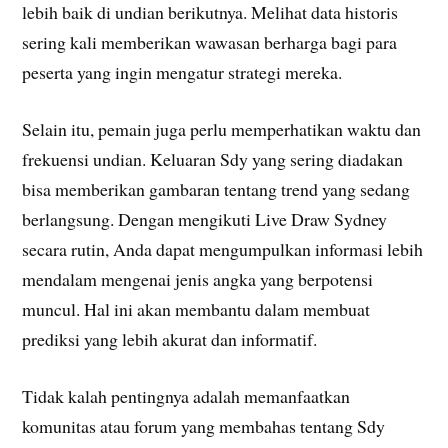
lebih baik di undian berikutnya. Melihat data historis
sering kali memberikan wawasan berharga bagi para
peserta yang ingin mengatur strategi mereka.
Selain itu, pemain juga perlu memperhatikan waktu dan
frekuensi undian. Keluaran Sdy yang sering diadakan
bisa memberikan gambaran tentang trend yang sedang
berlangsung. Dengan mengikuti Live Draw Sydney
secara rutin, Anda dapat mengumpulkan informasi lebih
mendalam mengenai jenis angka yang berpotensi
muncul. Hal ini akan membantu dalam membuat
prediksi yang lebih akurat dan informatif.
Tidak kalah pentingnya adalah memanfaatkan
komunitas atau forum yang membahas tentang Sdy