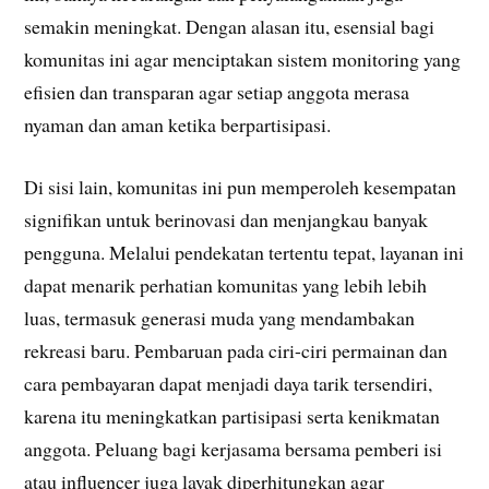
semakin meningkat. Dengan alasan itu, esensial bagi
komunitas ini agar menciptakan sistem monitoring yang
efisien dan transparan agar setiap anggota merasa
nyaman dan aman ketika berpartisipasi.
Di sisi lain, komunitas ini pun memperoleh kesempatan
signifikan untuk berinovasi dan menjangkau banyak
pengguna. Melalui pendekatan tertentu tepat, layanan ini
dapat menarik perhatian komunitas yang lebih lebih
luas, termasuk generasi muda yang mendambakan
rekreasi baru. Pembaruan pada ciri-ciri permainan dan
cara pembayaran dapat menjadi daya tarik tersendiri,
karena itu meningkatkan partisipasi serta kenikmatan
anggota. Peluang bagi kerjasama bersama pemberi isi
atau influencer juga layak diperhitungkan agar