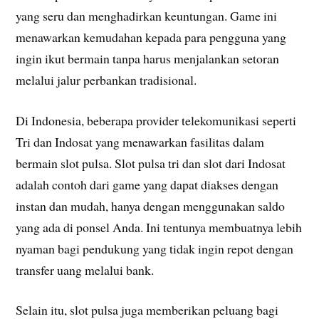
yang seru dan menghadirkan keuntungan. Game ini
menawarkan kemudahan kepada para pengguna yang
ingin ikut bermain tanpa harus menjalankan setoran
melalui jalur perbankan tradisional.
Di Indonesia, beberapa provider telekomunikasi seperti
Tri dan Indosat yang menawarkan fasilitas dalam
bermain slot pulsa. Slot pulsa tri dan slot dari Indosat
adalah contoh dari game yang dapat diakses dengan
instan dan mudah, hanya dengan menggunakan saldo
yang ada di ponsel Anda. Ini tentunya membuatnya lebih
nyaman bagi pendukung yang tidak ingin repot dengan
transfer uang melalui bank.
Selain itu, slot pulsa juga memberikan peluang bagi