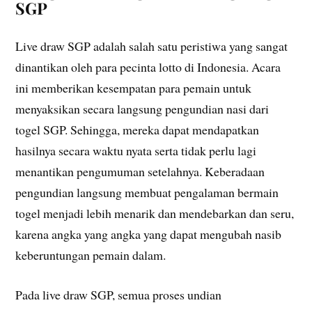
SGP
Live draw SGP adalah salah satu peristiwa yang sangat
dinantikan oleh para pecinta lotto di Indonesia. Acara
ini memberikan kesempatan para pemain untuk
menyaksikan secara langsung pengundian nasi dari
togel SGP. Sehingga, mereka dapat mendapatkan
hasilnya secara waktu nyata serta tidak perlu lagi
menantikan pengumuman setelahnya. Keberadaan
pengundian langsung membuat pengalaman bermain
togel menjadi lebih menarik dan mendebarkan dan seru,
karena angka yang angka yang dapat mengubah nasib
keberuntungan pemain dalam.
Pada live draw SGP, semua proses undian