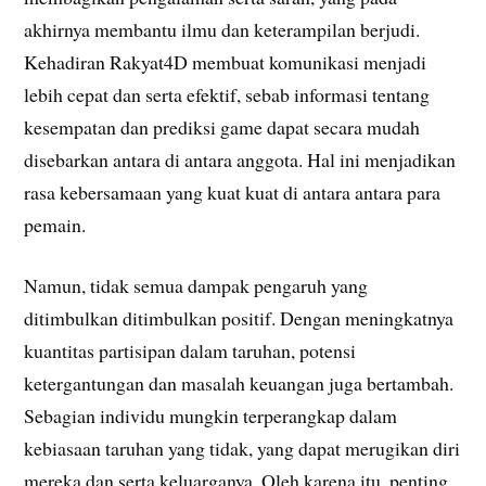
akhirnya membantu ilmu dan keterampilan berjudi.
Kehadiran Rakyat4D membuat komunikasi menjadi
lebih cepat dan serta efektif, sebab informasi tentang
kesempatan dan prediksi game dapat secara mudah
disebarkan antara di antara anggota. Hal ini menjadikan
rasa kebersamaan yang kuat kuat di antara antara para
pemain.
Namun, tidak semua dampak pengaruh yang
ditimbulkan ditimbulkan positif. Dengan meningkatnya
kuantitas partisipan dalam taruhan, potensi
ketergantungan dan masalah keuangan juga bertambah.
Sebagian individu mungkin terperangkap dalam
kebiasaan taruhan yang tidak, yang dapat merugikan diri
mereka dan serta keluarganya. Oleh karena itu, penting