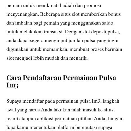
pemain untuk menikmati hadiah dan promosi
menyenangkan. Beberapa situs slot memberikan bonus
dan imbalan bagi pemain yang menggunakan saldo
untuk melakukan transaksi. Dengan slot deposit pulsa,
anda dapat segera menginput jumlah pulsa yang ingin
digunakan untuk memainkan, membuat proses bermain
slot menjadi lebih mudah dan menarik.
Cara Pendaftaran Permainan Pulsa
Im3
Supaya mendaftar pada permainan pulsa Im3, langkah
awal yang harus Anda lakukan ialah masuk ke situs
resmi ataupun aplikasi permainan pilihan Anda. Jangan
lupa kamu menentukan platform bereputasi supaya