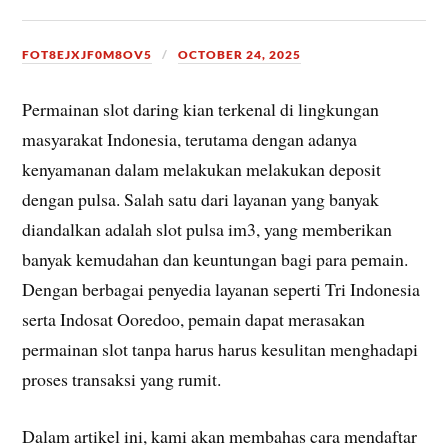
FOT8EJXJF0M8OV5
OCTOBER 24, 2025
Permainan slot daring kian terkenal di lingkungan
masyarakat Indonesia, terutama dengan adanya
kenyamanan dalam melakukan melakukan deposit
dengan pulsa. Salah satu dari layanan yang banyak
diandalkan adalah slot pulsa im3, yang memberikan
banyak kemudahan dan keuntungan bagi para pemain.
Dengan berbagai penyedia layanan seperti Tri Indonesia
serta Indosat Ooredoo, pemain dapat merasakan
permainan slot tanpa harus harus kesulitan menghadapi
proses transaksi yang rumit.
Dalam artikel ini, kami akan membahas cara mendaftar