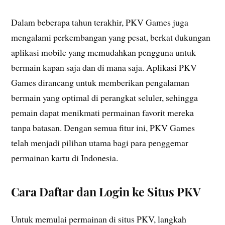
Dalam beberapa tahun terakhir, PKV Games juga
mengalami perkembangan yang pesat, berkat dukungan
aplikasi mobile yang memudahkan pengguna untuk
bermain kapan saja dan di mana saja. Aplikasi PKV
Games dirancang untuk memberikan pengalaman
bermain yang optimal di perangkat seluler, sehingga
pemain dapat menikmati permainan favorit mereka
tanpa batasan. Dengan semua fitur ini, PKV Games
telah menjadi pilihan utama bagi para penggemar
permainan kartu di Indonesia.
Cara Daftar dan Login ke Situs PKV
Untuk memulai permainan di situs PKV, langkah