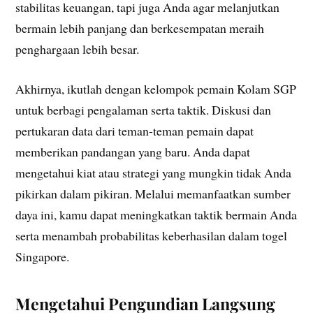
stabilitas keuangan, tapi juga Anda agar melanjutkan
bermain lebih panjang dan berkesempatan meraih
penghargaan lebih besar.
Akhirnya, ikutlah dengan kelompok pemain Kolam SGP
untuk berbagi pengalaman serta taktik. Diskusi dan
pertukaran data dari teman-teman pemain dapat
memberikan pandangan yang baru. Anda dapat
mengetahui kiat atau strategi yang mungkin tidak Anda
pikirkan dalam pikiran. Melalui memanfaatkan sumber
daya ini, kamu dapat meningkatkan taktik bermain Anda
serta menambah probabilitas keberhasilan dalam togel
Singapore.
Mengetahui Pengundian Langsung