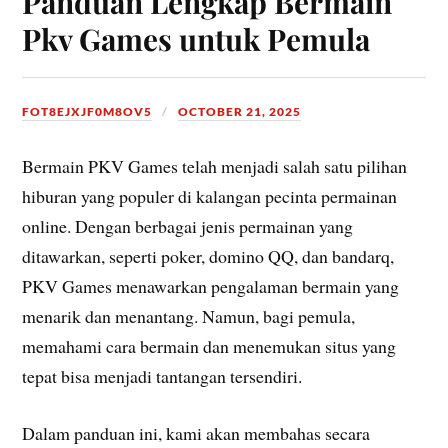
Panduan Lengkap Bermain
Pkv Games untuk Pemula
FOT8EJXJF0M8OV5
OCTOBER 21, 2025
Bermain PKV Games telah menjadi salah satu pilihan
hiburan yang populer di kalangan pecinta permainan
online. Dengan berbagai jenis permainan yang
ditawarkan, seperti poker, domino QQ, dan bandarq,
PKV Games menawarkan pengalaman bermain yang
menarik dan menantang. Namun, bagi pemula,
memahami cara bermain dan menemukan situs yang
tepat bisa menjadi tantangan tersendiri.
Dalam panduan ini, kami akan membahas secara