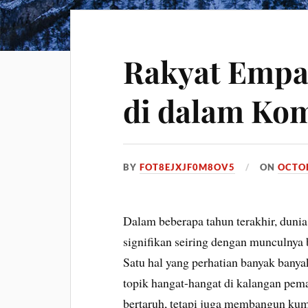
Rakyat Empa
di dalam Kom
BY
FOT8EJXJF0M8OV5
ON
OCTOB
Dalam beberapa tahun terakhir, dunia
signifikan seiring dengan munculnya
Satu hal yang perhatian banyak banya
topik hangat-hangat di kalangan pema
bertaruh, tetapi juga membangun kum