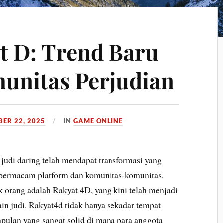
t D: Trend Baru
unitas Perjudian
ER 22, 2025
IN
GAME ONLINE
 judi daring telah mendapat transformasi yang
 bermacam platform dan komunitas-komunitas.
k orang adalah Rakyat 4D, yang kini telah menjadi
in judi. Rakyat4d tidak hanya sekadar tempat
pulan yang sangat solid di mana para anggota