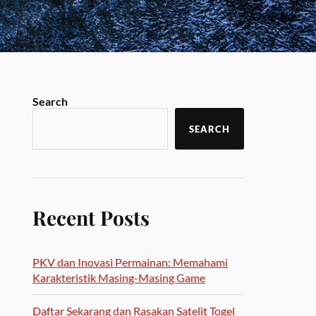
Search
SEARCH
Recent Posts
PKV dan Inovasi Permainan: Memahami
Karakteristik Masing-Masing Game
Daftar Sekarang dan Rasakan Satelit Togel