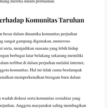
luang mereka dalam permainan.
terhadap Komunitas Taruhan
 besar dalam dinamika komunitas perjudian
ang sangat gampang digunakan, numerous
ut serta, menjadikan suasana yang lebih hidup
engan berbagai latar belakang sekarang memiliki
lam terlibat di dalam perjudian melalui internet,
nggota komunitas. Hal ini tidak cuma berdampak
kenalkan memperkenalkan beragam baru dalam
wadah diskusi serta komunitas sosialitas yang
 perjudian. Anggota masyarakat saling membagikan