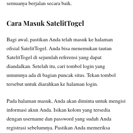
semuanya berjalan secara baik.
Cara Masuk SatelitTogel
Bagi awal, pastikan Anda telah masuk ke halaman
ofisial SatelitTogel. Anda bisa menemukan tautan
SatelitTogel di sejumlah referensi yang dapat
diandalkan. Setelah itu, cari tombol login yang
umumnya ada di bagian puncak situs. Tekan tombol
tersebut untuk diarahkan ke halaman login.
Pada halaman masuk, Anda akan diminta untuk mengisi
informasi akun Anda. Isikan kolom yang tersedia
dengan username dan password yang sudah Anda
registrasi sebelumnya. Pastikan Anda memeriksa