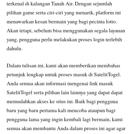
terkenal di kalangan Tanah Air. Dengan sejumlah
pilihan game serta ciri-ciri yang menarik, platform ini
menawarkan kesan bermain yang bagi pecinta lotto.
Akan tetapi, sebelum bisa menggunakan segala layanan
yang, pengguna perlu melakukan proses login terlebih
dahulu.
Dalam tulisan ini, kami akan memberikan membahas
petunjuk lengkap untuk proses masuk di SatelitTogel.
Anda semua akan informasi mengenai link masuk
SatelitTogel serta pilihan lain lainnya yang dapat dapat
memudahkan akses ke situs ini. Baik bagi pengguna
baru yang baru pertama kali mencoba ataupun bagi
pengguna lama yang ingin kembali lagi bermain, kami
semua akan membantu Anda dalam proses ini agar agar