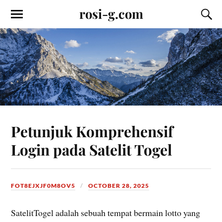
rosi-g.com
Petunjuk Komprehensif
Login pada Satelit Togel
FOT8EJXJF0M8OV5
OCTOBER 28, 2025
SatelitTogel adalah sebuah tempat bermain lotto yang