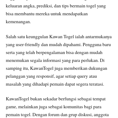
keluaran angka, prediksi, dan tips bermain togel yang
bisa membantu mereka untuk mendapatkan
kemenangan.
Salah satu keunggulan Kawan Togel ialah antarmukanya
yang user-friendly dan mudah dipahami. Pengguna baru
serta yang telah berpengalaman bisa dengan mudah
menemukan segala informasi yang para perlukan. Di
samping itu, KawanTogel juga memberikan dukungan
pelanggan yang responsif, agar setiap query atau
masalah yang dihadapi pemain dapat segera teratasi.
KawanTogel bukan sekadar berfungsi sebagai tempat
game, melainkan juga sebagai komunitas bagi para
pemain togel. Dengan forum dan grup diskusi, anggota