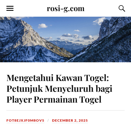
rosi-g.com
Mengetahui Kawan Togel:
Petunjuk Menyeluruh bagi
Player Permainan Togel
FOT8EJXJF0M8OV5
DECEMBER 2, 2025