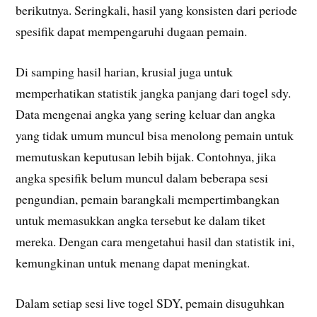
berikutnya. Seringkali, hasil yang konsisten dari periode
spesifik dapat mempengaruhi dugaan pemain.
Di samping hasil harian, krusial juga untuk
memperhatikan statistik jangka panjang dari togel sdy.
Data mengenai angka yang sering keluar dan angka
yang tidak umum muncul bisa menolong pemain untuk
memutuskan keputusan lebih bijak. Contohnya, jika
angka spesifik belum muncul dalam beberapa sesi
pengundian, pemain barangkali mempertimbangkan
untuk memasukkan angka tersebut ke dalam tiket
mereka. Dengan cara mengetahui hasil dan statistik ini,
kemungkinan untuk menang dapat meningkat.
Dalam setiap sesi live togel SDY, pemain disuguhkan