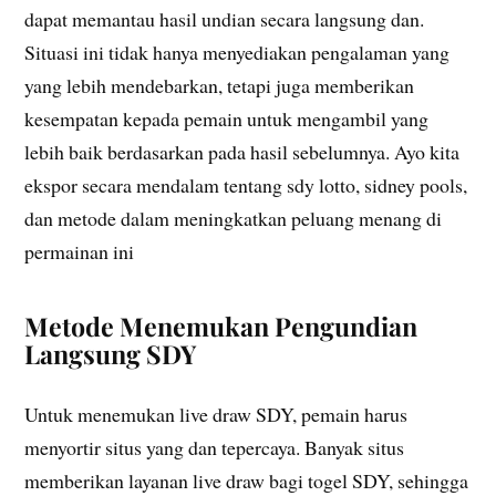
dapat memantau hasil undian secara langsung dan.
Situasi ini tidak hanya menyediakan pengalaman yang
yang lebih mendebarkan, tetapi juga memberikan
kesempatan kepada pemain untuk mengambil yang
lebih baik berdasarkan pada hasil sebelumnya. Ayo kita
ekspor secara mendalam tentang sdy lotto, sidney pools,
dan metode dalam meningkatkan peluang menang di
permainan ini
Metode Menemukan Pengundian
Langsung SDY
Untuk menemukan live draw SDY, pemain harus
menyortir situs yang dan tepercaya. Banyak situs
memberikan layanan live draw bagi togel SDY, sehingga