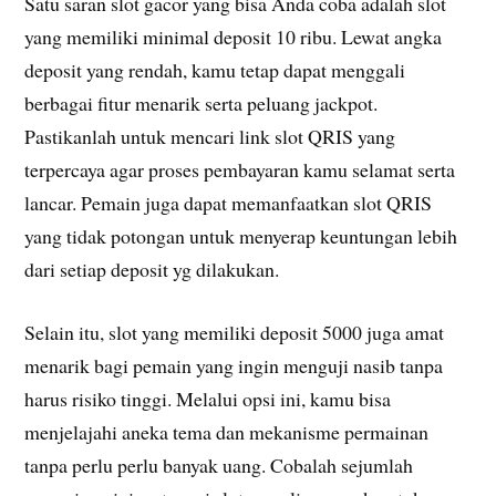
Satu saran slot gacor yang bisa Anda coba adalah slot
yang memiliki minimal deposit 10 ribu. Lewat angka
deposit yang rendah, kamu tetap dapat menggali
berbagai fitur menarik serta peluang jackpot.
Pastikanlah untuk mencari link slot QRIS yang
terpercaya agar proses pembayaran kamu selamat serta
lancar. Pemain juga dapat memanfaatkan slot QRIS
yang tidak potongan untuk menyerap keuntungan lebih
dari setiap deposit yg dilakukan.
Selain itu, slot yang memiliki deposit 5000 juga amat
menarik bagi pemain yang ingin menguji nasib tanpa
harus risiko tinggi. Melalui opsi ini, kamu bisa
menjelajahi aneka tema dan mekanisme permainan
tanpa perlu perlu banyak uang. Cobalah sejumlah