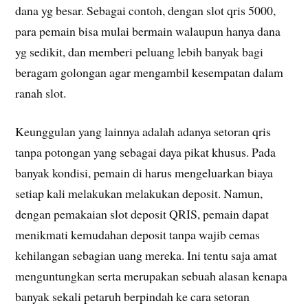
dana yg besar. Sebagai contoh, dengan slot qris 5000,
para pemain bisa mulai bermain walaupun hanya dana
yg sedikit, dan memberi peluang lebih banyak bagi
beragam golongan agar mengambil kesempatan dalam
ranah slot.
Keunggulan yang lainnya adalah adanya setoran qris
tanpa potongan yang sebagai daya pikat khusus. Pada
banyak kondisi, pemain di harus mengeluarkan biaya
setiap kali melakukan melakukan deposit. Namun,
dengan pemakaian slot deposit QRIS, pemain dapat
menikmati kemudahan deposit tanpa wajib cemas
kehilangan sebagian uang mereka. Ini tentu saja amat
menguntungkan serta merupakan sebuah alasan kenapa
banyak sekali petaruh berpindah ke cara setoran