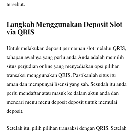
tersebut.
Langkah Menggunakan Deposit Slot
via QRIS
Untuk melakukan deposit permainan slot melalui QRIS,
tahapan awalnya yang perlu anda Anda adalah memilih
situs perjudian online yang menyediakan opsi pilihan
transaksi menggunakan QRIS. Pastikanlah situs itu
aman dan mempunyai lisensi yang sah. Sesudah itu anda
perlu mendaftar atau masuk ke dalam akun anda dan
mencari menu menu deposit deposit untuk memulai
deposit.
Setelah itu, pilih pilihan transaksi dengan QRIS. Setelah