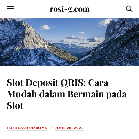
rosi-g.com
Slot Deposit QRIS: Cara
Mudah dalam Bermain pada
Slot
FOT8EJXJF0M8OV5
JUNE 28, 2025